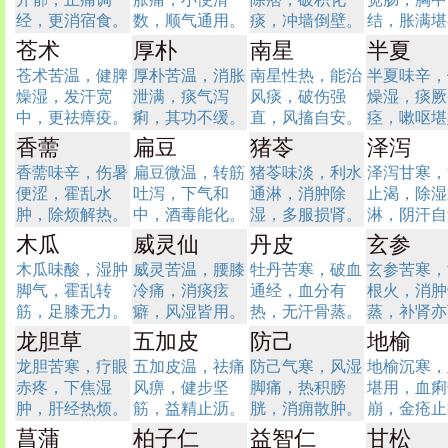
经，更消宿食。
数，顺气通用。
痰，冲墙倒壁。
结，胀满堪
苍术
厚朴
南星
半夏
苍术苦温，健脾
厚朴苦温，消胀
南星性热，能治
半夏味辛，
燥湿，发汗宽
泄满，痰气泻
风痰，破伤强
燥湿，痰厥
中，更祛瘴疫。
痢，其功不缓。
直，风搐自安。
痉，嗽呕堪
香薷
扁豆
猪苓
泽泻
香薷味辛，伤暑
扁豆微温，转筋
猪苓味淡，利水
泽泻甘寒，
便涩，霍乱水
吐泻，下气和
通淋，消肿除
止渴，除湿
肿，除烦解热。
中，酒毒能化。
湿，多服损肾。
淋，阴汗自
木瓜
威灵仙
丹皮
玄参
木瓜味酸，湿肿
威灵苦温，腰膝
牡丹苦寒，破血
玄参苦寒，
脚气，霍乱转
冷痛，消痰痃
通经，血分有
根火，消肿
筋，足膝无力。
癖，风湿皆用。
热，无汗骨蒸。
蒸，补肾亦
龙胆草
五加皮
防己
地榆
龙胆苦寒，疗眼
五加皮温，祛痛
防己气寒，风湿
地榆沉寒，
赤疼，下焦湿
风痹，健步坚
脚痛，热积膀
堪用，血痢
肿，肝经热烦。
筋，益精止沥。
胱，消痈散肿。
崩，金疮止
菖蒲
柏子仁
益智仁
甘松