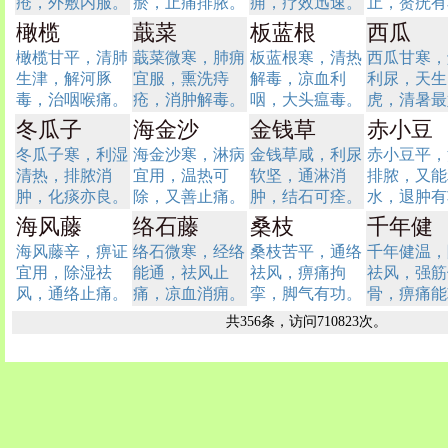
疮，外敷内服。
瘀，止痛排脓。
痈，疗效迅速。
止，赘疣有
橄榄
蕺菜
板蓝根
西瓜
橄榄甘平，清肺
蕺菜微寒，肺痈
板蓝根寒，清热
西瓜甘寒，
生津，解河豚
宜服，熏洗痔
解毒，凉血利
利尿，天生
毒，治咽喉痛。
疮，消肿解毒。
咽，大头瘟毒。
虎，清暑最
冬瓜子
海金沙
金钱草
赤小豆
冬瓜子寒，利湿
海金沙寒，淋病
金钱草咸，利尿
赤小豆平，
清热，排脓消
宜用，温热可
软坚，通淋消
排脓，又能
肿，化痰亦良。
除，又善止痛。
肿，结石可痊。
水，退肿有
海风藤
络石藤
桑枝
千年健
海风藤辛，痹证
络石微寒，经络
桑枝苦平，通络
千年健温，
宜用，除湿祛
能通，祛风止
祛风，痹痛拘
祛风，强筋
风，通络止痛。
痛，凉血消痈。
挛，脚气有功。
骨，痹痛能
共356条，访问710823次。