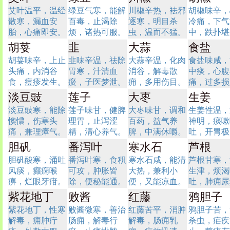
艾叶温平，温经
绿豆气寒，能解
川椒辛热，袪邪
胡椒味辛，
散寒，漏血安
百毒，止渴除
逐寒，明目杀
冷痛，下气
胎，心痛即安。
烦，诸热可服。
虫，温而不猛。
中，跌扑堪
胡荽
韭
大蒜
食盐
胡荽味辛，上止
韭味辛温，祛除
大蒜辛温，化肉
食盐味咸，
头痛，内消谷
胃寒，汁清血
消谷，解毒散
中痰，心腹
食，痘疹发生。
瘀，子医梦泄。
痈，多用伤目。
痛，过多损
淡豆豉
莲子
大枣
生姜
淡豆豉寒，能除
莲子味甘，健脾
大枣味甘，调和
生姜性温，
懊憹，伤寒头
理胃，止泻涩
百药，益气养
神明，痰嗽
痛，兼理瘴气。
精，清心养气。
脾，中满休嚼。
吐，开胃极
胆矾
番泻叶
寒水石
芦根
胆矾酸寒，涌吐
番泻叶寒，食积
寒水石咸，能清
芦根甘寒，
风痰，癫痫喉
可攻，肿胀皆
大热，兼利小
生津，烦渴
痹，烂眼牙疳。
除，便秘能通。
便，又能凉血。
吐，肺痈尿
紫花地丁
败酱
红藤
鸦胆子
紫花地丁，性寒
败酱微寒，善治
红藤苦平，消肿
鸦胆子苦，
解毒，痈肿疔
肠痈，解毒行
解毒，肠痈乳
杀虫，疟疾