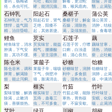
要药，杨梅诸
可吐，截疟除
解毒，更治蛇
除痫，开聋
疮，杀虫可托。
哮，能消沉痼。
虺，喉风瘜肉。
翳，止渴坠
石钟乳
阳起石
桑椹子
蒲公英
石钟乳甘，气乃
阳起石甘，肾气
桑椹子甘，解金
蒲公英苦，
慓悍，益气固
乏绝，阳痿不
石燥，清除热
消肿，结核
精，治目昏暗。
起，其效甚捷。
渴，染须发皓。
除，食毒堪
鲤鱼
芡实
石莲子
藕
鲤鱼味甘，消水
芡实味甘，能益
石莲子苦，疗噤
藕味甘寒，
肿满，下气安
精气，腰膝酸
口痢，白浊遗
清热，消烦
胎，其功不缓。
疼，皆主湿痹。
精，清心良剂。
瘀，止吐衄
陈仓米
莱菔子
砂糖
饴糖
陈仓谷米，调和
莱菔子辛，喘咳
砂糖味甘，润肺
饴糖味甘，
脾胃，解渴除
下气，倒壁冲
利中，多食损
润肺，止渴
烦，能止泻痢。
墙，胀满消去。
齿，湿热生虫。
痰，中满消
梨
榧实
竹茹
竹叶
梨味甘酸，解酒
榧实味甘，主疗
竹茹止呕，能除
竹叶味甘，
除渴，止嗽消
五痔，蛊毒三
寒热，胃热咳
安眠，化痰
痰，善驱烦热。
虫，不可多食。
哕，不寐安歇。
喘，止渴消
艾叶
绿豆
川椒
胡椒