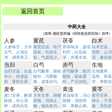
返回首页
中药大全
（按明·龚廷贤所编《药性歌括四百味》排序
人参
黄芪
茯苓
白术
人参味甘，大补
黄芪性温，收汗
茯苓味淡，渗湿
白术甘温，
元气，止渴生
固表，托疮生
利窍，白化痰
强胃，止泻
津，调营养卫。
肌，气虚莫少。
涎，赤通水道。
湿，兼祛痰
当归
白芍
赤芍
生地
当归甘温，生血
白芍酸寒，能收
赤芍酸寒，能泻
生地微寒，
补心，扶虚益
能补，泻痢腹
能散，破血通
温热，骨蒸
损，逐瘀生新。
痛，虚寒勿与。
经，产后勿犯。
劳，养阴凉
麦冬
天冬
黄连
黄芩
麦门甘寒，解渴
天冬甘寒，肺痿
黄连味苦，泻心
黄芩苦寒，
除烦，补心清
肺痈，消痰止
除糊，清热明
肺火，子清
肺，虚热自安。
嗽，喘热有功。
眸，厚肠止痢。
肠，湿热皆