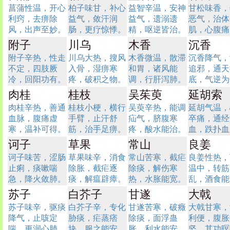
菖蒲性温，开心
柏子味甘，补心
益智辛温，安神
甘松味香，
利窍，去痹除
益气，敛汗润
益气，遗溺遗
恶气，治体
风，出声至妙。
肠，更疗惊悸。
精，呕逆皆治。
肌，心腹痛
附子
川乌
木香
沉香
附子辛热，性走
川乌大热，搜风
木香微温，散滞
沉香降气，
不定，四肢厥
入骨，湿痹寒
和胃，诸风能
追邪，通天
冷，回阳功有。
疼，破积之物。
调，行肝泻肺。
底，气逆为
肉桂
桂枝
吴茱萸
延胡索
肉桂辛热，善通
桂枝小梗，横行
吴萸辛热，能调
延胡气温，
血脉，腹痛虚
手臂，止汗舒
疝气，脐腹寒
卒痛，通经
寒，温补可得。
筋，治手足痹。
疼，酸水能治。
血，跌扑血
诃子
草果
常山
良姜
诃子味苦，涩肠
草果味辛，消食
常山苦寒，截疟
良姜性热，
止痢，痰嗽喘
除胀，截疟逐
除痰，解伤寒
温中，转筋
急，降火敛肺。
痰，解瘟辟瘴。
热，水胀能宽。
乱，酒食能
苏子
白芥子
甘遂
大戟
苏子味辛，驱痰
白芥子辛，专化
甘遂苦寒，破癥
大戟甘寒，
降气，止咳定
胁痰，疟蒸痞
除痰，面浮蛊
利便，腹胀
喘，更润心肺。
块，服之能安。
胀，利水能安。
坚，其功暝