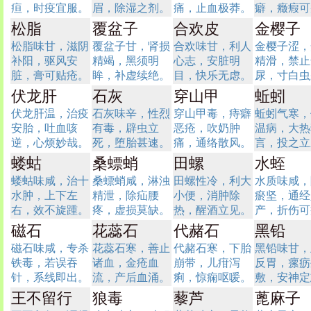
疸，时疫宜服。
眉，除湿之剂。
痛，止血极莽。
癖，癥瘕可
松脂
覆盆子
合欢皮
金樱子
松脂味甘，滋阴
覆盆子甘，肾损
合欢味甘，利人
金樱子涩，
补阳，驱风安
精竭，黑须明
心志，安脏明
精滑，禁止
脏，膏可贴疮。
眸，补虚续绝。
目，快乐无虑。
尿，寸白虫
伏龙肝
石灰
穿山甲
蚯蚓
伏龙肝温，治疫
石灰味辛，性烈
穿山甲毒，痔癖
蚯蚓气寒，
安胎，吐血咳
有毒，辟虫立
恶疮，吹奶肿
温病，大热
逆，心烦妙哉。
死，堕胎甚速。
痛，通络散风。
言，投之立
蝼蛄
桑螵蛸
田螺
水蛭
蝼蛄味咸，治十
桑螵蛸咸，淋浊
田螺性冷，利大
水质味咸，
水肿，上下左
精泄，除疝腰
小便，消肿除
瘀坚，通经
右，效不旋踵。
疼，虚损莫缺。
热，醒酒立见。
产，折伤可
磁石
花蕊石
代赭石
黑铅
磁石味咸，专杀
花蕊石寒，善止
代赭石寒，下胎
黑铅味甘，
铁毒，若误吞
诸血，金疮血
崩带，儿疳泻
反胃，瘰疬
针，系线即出。
流，产后血涌。
痢，惊痫呕嗳。
敷，安神定
王不留行
狼毒
藜芦
蓖麻子