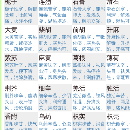
栀子
连翘
石膏
滑石
栀子性寒，解郁
连翘苦寒，能消
石膏大寒，能泻
滑石沉寒，
除烦，吐衄胃
痈毒，气聚血
肺火，发渴头
利窍，解渴
痛，火降小便。
凝，温热堪逐。
痛，解肌立妥。
烦，湿热可
大黄
柴胡
前胡
升麻
大黄苦寒，实热
柴胡味苦，能泻
前胡微寒，宁嗽
升麻性寒，
积聚，蠲痰逐
肝火，寒热往
化痰，寒热头
解毒，升提
水，疏通便闭。
来，疟疾均可。
痛，痞闷能安。
陷，牙痛可
紫苏
麻黄
葛根
薄荷
紫苏叶辛，风寒
麻黄味辛，解表
葛根味甘，祛风
薄荷味辛，
发表，梗下诸
出汗，身热头
发散，温疟往
头目，祛风
气，消除胀满。
痛，风寒发散。
来，止渴解酒。
热，骨蒸宜
荆芥
细辛
羌活
独活
荆芥味辛，能清
细辛辛温，少阴
羌活微温，祛风
独活辛苦，
头目，表汗祛
头痛，利窍通
除湿，身痛头
难舒，两足
风，治疮消瘀。
关，风湿皆用。
疼，舒筋活络。
痹，诸风能
香附
乌药
枳实
枳壳
香附味甘，快气
乌药辛温，心腹
枳实味苦，消食
枳壳微寒，
开郁，止痛调
胀痛，小便滑
除痞，破积化
宽肠，胸中