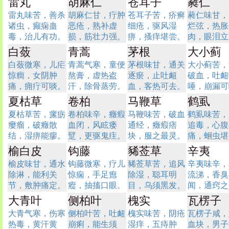
雷丸
胡麻仁
苍耳子
蕤仁
雷丸味苦，善杀
胡麻仁甘，疔肿
苍耳子苦，疥癣
蕤仁味甘，
诸虫，癫痫蛊
恶疮，熟补虚
细疮，驱风湿
烂弦，热胀
毒，治儿有功。
损，筋壮力强。
痹，搔痒堪尝。
肉，眼泪立
白蔹
青蒿
茅根
大小蓟
白蔹微寒，儿疟
青蒿气寒，童便
茅根味甘，通关
大小蓟苦，
惊癎，女阴肿
熬膏，虚热盗
逐瘀，止吐衄
破血，吐衄
痛，痈疔可啖。
汗，除骨蒸劳。
血，客热可去。
唾，崩漏可
夏枯草
卷柏
马鞭草
鹤虱
夏枯草苦，瘰疬
卷柏味辛，癥瘕
马鞭味苦，破血
鹤虱味苦，
瘿瘤，破癥散
血闭，风眩瘘
通经，癥瘕痞
追毒，心腹
结，湿痹能瘳。
躄，更驱鬼疰。
块，服之最灵。
痛，蛔虫堪
榆白皮
钩藤
豨莶草
辛夷
榆皮味甘，通水
钩藤微寒，疗儿
豨莶草苦，追风
辛夷味辛，
除淋，能利关
惊痫，手足瘛
除湿，聪耳明
流涕，香臭
节，敷肿痛定。
瘲，抽搐口眼。
目，乌须黑发。
闻，通窍之
大青叶
侧柏叶
槐实
瓦楞子
大青气寒，伤寒
侧柏叶苦，吐衄
槐实味苦，阴疮
瓦楞子咸，
热毒，黄汗黄
崩痢，能生须
湿痒，五痔肿
血块，男子