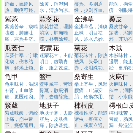
疮毒，瘾疹风
除黄，泻湿利
瘀热。多则通
能医，拘挛
热，咽疼可逐。
水，清热为凉。
经，少则养血。
痹，泪眼堪
紫菀
款冬花
金沸草
桑皮
紫菀苦辛，痰喘
款花甘温，理肺
金沸草温，消痰
桑皮甘辛，
咳逆，肺痈吐
消痰，肺痈喘
止嗽，明目祛
定喘，泻肺
脓，寒热并济。
咳，补劳除烦。
风，逐水尤妙。
邪，其功不
瓜蒌仁
密蒙花
菊花
木贼
瓜蒌仁寒，宁嗽
迷蒙花甘，主能
菊花味甘，除热
木贼味甘，
化痰，伤寒结
明目，虚翳青
祛风，头晕目
退翳，能止
胸，解渴止烦。
盲，服之效速。
赤，收泪殊功。
经，更消积
龟甲
鳖甲
桑寄生
火麻仁
龟甲味甘，滋阴
鳖甲咸平，劳嗽
桑上寄生，风湿
火麻味甘，
补肾，止血续
骨蒸，散瘀消
腰痛，止漏安
催生，润肠
筋，更医颅囟。
肿，去痞除癥。
胎，疮疡亦用。
结，小水能
紫葳
地肤子
楝根皮
樗根白
紫葳味酸，调经
地肤子寒，去膀
楝根性寒，能追
樗根味苦，
止痛，崩中带
胱热，皮肤搔
诸虫，疼痛立
带崩，肠风
下，癥瘕通用。
痒，除热甚捷。
止，积聚立通。
漏，燥湿涩