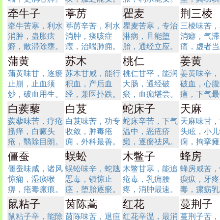
牵牛子
葶苈
瞿麦
荆三棱
牵牛苦寒，利水
葶苈辛苦，利水
瞿麦苦寒，专治
三棱味苦，
消肿，蛊胀痃
消肿，痰咳症
淋病，且能堕
消癖，气滞
癖，散滞除壅。
瘕，治喘肺痈。
胎，通经立应。
痛，虚者当
蒲黄
苏木
桃仁
姜黄
蒲黄味甘，逐瘀
苏木甘咸，能行
桃仁甘平，能润
姜黄味辛，
止崩，止血须
积血，产后血
大肠，通经破
破血，心腹
炒，破血用生。
经，兼医扑跌。
瘀，血痂堪尝。
痛，下气最
白蒺藜
白芨
蛇床子
天麻
蒺藜味苦，疗疮
白芨味苦，功专
蛇床辛苦，下气
天麻味甘，
搔痒，白癜头
收敛，肿毒疮
温中，恶疮疥
头眩，小儿
疮，翳除目朗。
痈，外科最善。
癞，逐瘀祛风。
痫，拘挛瘫
僵蚕
蜈蚣
木鳖子
蜂房
僵蚕味咸，诸风
蜈蚣味辛，蛇虺
木鳖甘寒，能追
蜂房咸苦，
惊痫，湿痰喉
恶毒，镇惊止
疮毒，乳痈腰
瘈疭，牙疼
痹，疮毒瘢痕。
痉，堕胎逐瘀。
疼，消肿最速。
毒，瘰疬乳
鼠粘子
茵陈蒿
红花
蔓荆子
鼠粘子辛，能除
茵陈味苦，退疸
红花辛温，最消
蔓荆子苦，