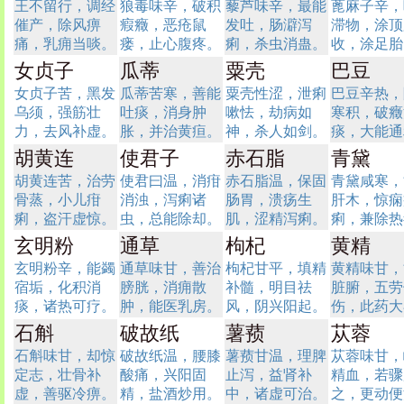
王不留行，调经
狼毒味辛，破积
藜芦味辛，最能
蓖麻子辛，
催产，除风痹
瘕癥，恶疮鼠
发吐，肠澼泻
滞物，涂顶
痛，乳痈当啖。
瘘，止心腹疼。
痢，杀虫消蛊。
收，涂足胎
女贞子
瓜蒂
粟壳
巴豆
女贞子苦，黑发
瓜蒂苦寒，善能
粟壳性涩，泄痢
巴豆辛热，
乌须，强筋壮
吐痰，消身肿
嗽怯，劫病如
寒积，破癥
力，去风补虚。
胀，并治黄疸。
神，杀人如剑。
痰，大能通
胡黄连
使君子
赤石脂
青黛
胡黄连苦，治劳
使君曰温，消疳
赤石脂温，保固
青黛咸寒，
骨蒸，小儿疳
消浊，泻痢诸
肠胃，溃疡生
肝木，惊痫
痢，盗汗虚惊。
虫，总能除却。
肌，涩精泻痢。
痢，兼除热
玄明粉
通草
枸杞
黄精
玄明粉辛，能蠲
通草味甘，善治
枸杞甘平，填精
黄精味甘，
宿垢，化积消
膀胱，消痈散
补髓，明目祛
脏腑，五劳
痰，诸热可疗。
肿，能医乳房。
风，阴兴阳起。
伤，此药大
石斛
破故纸
薯蓣
苁蓉
石斛味甘，却惊
破故纸温，腰膝
薯蓣甘温，理脾
苁蓉味甘，
定志，壮骨补
酸痛，兴阳固
止泻，益肾补
精血，若骤
虚，善驱冷痹。
精，盐酒炒用。
中，诸虚可治。
之，更动便