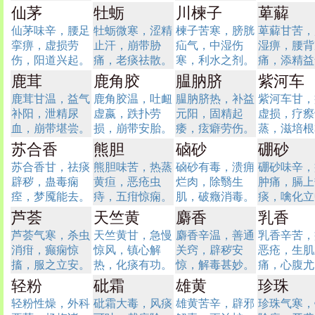
仙茅
牡蛎
川楝子
萆薢
仙茅味辛，腰足
牡蛎微寒，涩精
楝子苦寒，膀胱
萆薢甘苦，
挛痹，虚损劳
止汗，崩带胁
疝气，中湿伤
湿痹，腰背
伤，阳道兴起。
痛，老痰祛散。
寒，利水之剂。
痛，添精益
鹿茸
鹿角胶
腽肭脐
紫河车
鹿茸甘温，益气
鹿角胶温，吐衄
腽肭脐热，补益
紫河车甘，
补阳，泄精尿
虚嬴，跌扑劳
元阳，固精起
虚损，疗瘵
血，崩带堪尝。
损，崩带安胎。
痿，痃癖劳伤。
蒸，滋培根
苏合香
熊胆
硵砂
硼砂
苏合香甘，祛痰
熊胆味苦，热蒸
硵砂有毒，溃痈
硼砂味辛，
辟秽，蛊毒痫
黄疸，恶疮虫
烂肉，除翳生
肿痛，膈上
痓，梦魇能去。
痔，五疳惊痫。
肌，破癥消毒。
痰，噙化立
芦荟
天竺黄
麝香
乳香
芦荟气寒，杀虫
天竺黄甘，急慢
麝香辛温，善通
乳香辛苦，
消疳，癫痫惊
惊风，镇心解
关窍，辟秽安
恶疮，生肌
搐，服之立安。
热，化痰有功。
惊，解毒甚妙。
痛，心腹尤
轻粉
砒霜
雄黄
珍珠
轻粉性燥，外科
砒霜大毒，风痰
雄黄苦辛，辟邪
珍珠气寒，