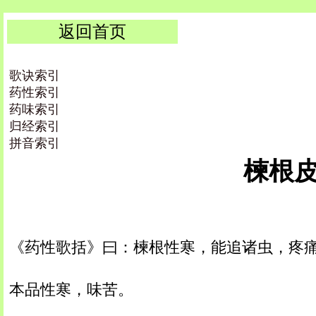
返回首页
歌诀索引
药性索引
药味索引
归经索引
拼音索引
楝根皮 |
《药性歌括》曰：楝根性寒，能追诸虫，疼
本品性寒，味苦。