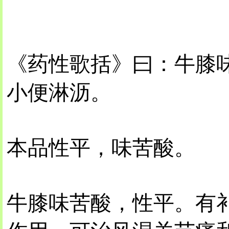
《药性歌括》曰：牛膝
小便淋沥。
本品性平，味苦酸。
牛膝味苦酸，性平。有