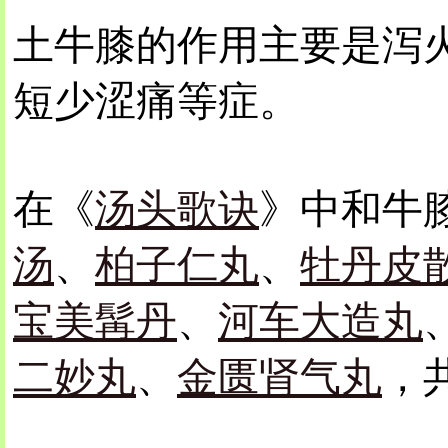
土牛膝的作用主要是泻
短少涩痛等症。
在《
汤头歌诀
》中和牛
汤
、
柏子仁丸
、
牡丹皮
宝美髯丹
、
河车大造丸
二妙丸
、
金匮肾气丸
，