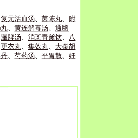
、
复元活血汤
、
茵陈丸
、
附
肠丸
、
黄连解毒汤
、
通幽
、
温脾汤
、
消斑青黛饮
、
八
、
更衣丸
、
集效丸
、
大柴胡
络丹
、
芍药汤
、
平胃散
、
妊