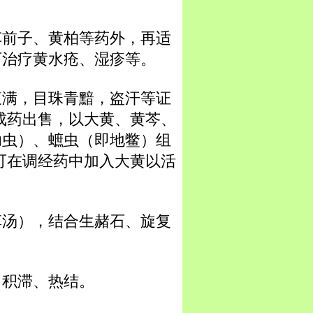
车前子、黄柏等药外，再适
可治疗黄水疮、湿疹等。
腹满，目珠青黯，盗汗等证
成药出售，以大黄、黄芩、
幼虫）、蟅虫（即地鳖）组
可在调经药中加入大黄以活
草汤），结合生赭石、旋复
胃积滞、热结。