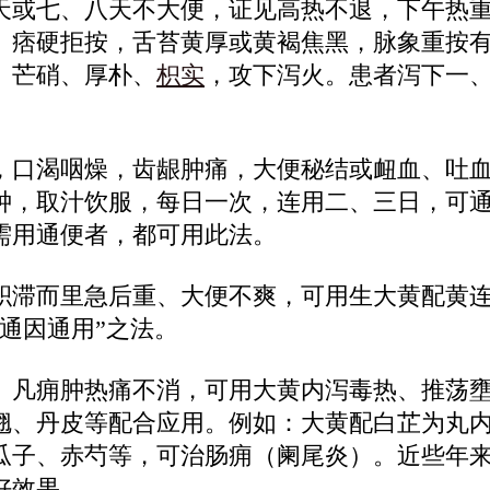
天或七、八天不大便，证见高热不退，下午热
、痞硬拒按，舌苔黄厚或黄褐焦黑，脉象重按
、芒硝、厚朴、
枳实
，攻下泻火。患者泻下一
，口渴咽燥，齿龈肿痛，大便秘结或衄血、吐
分钟，取汁饮服，每日一次，连用二、三日，可
需用通便者，都可用此法。
积滞而里急后重、大便不爽，可用生大黄配黄
通因通用”之法。
。凡痈肿热痛不消，可用大黄内泻毒热、推荡
翘、丹皮等配合应用。例如：大黄配白芷为丸
瓜子、赤芍等，可治肠痈（阑尾炎）。近些年
好效果。