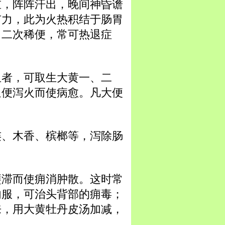
重，阵阵汗出，晚间神昏谵
有力，此为火热积结于肠胃
、二次稀便，常可热退症
血者，可取生大黄一、二
通便泻火而使病愈。凡大便
连、木香、槟榔等，泻除肠
壅滞而使痈消肿散。这时常
内服，可治头背部的痈毒；
来，用大黄牡丹皮汤加减，