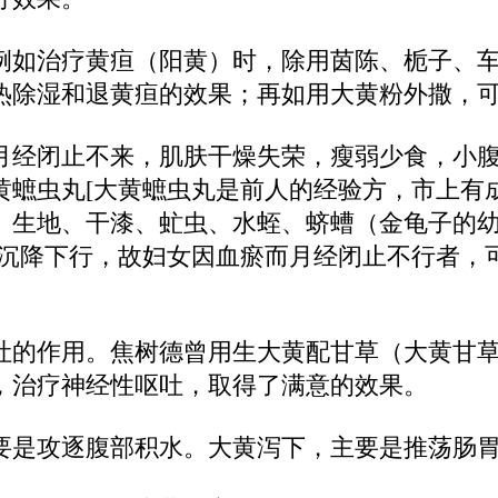
例如治疗黄疸（阳黄）时，除用茵陈、栀子、
热除湿和退黄疸的效果；再如用大黄粉外撒，
月经闭止不来，肌肤干燥失荣，瘦弱少食，小
黄蟅虫丸[大黄蟅虫丸是前人的经验方，市上有
、生地、干漆、虻虫、水蛭、蛴螬（金龟子的
性沉降下行，故妇女因血瘀而月经闭止不行者，
吐的作用。焦树德曾用生大黄配甘草（大黄甘
，治疗神经性呕吐，取得了满意的效果。
要是攻逐腹部积水。大黄泻下，主要是推荡肠