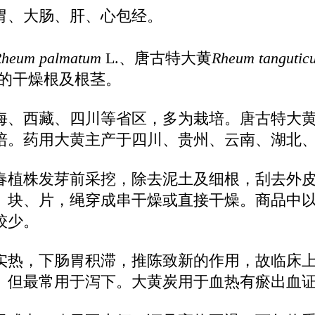
胃、大肠、肝、心包经。
Rheum palmatum
L.、唐古特大黄
Rheum tangutic
ll.的干燥根及根茎。
海、西藏、四川等省区，多为栽培。唐古特大
培。药用大黄主产于四川、贵州、云南、湖北
春植株发芽前采挖，除去泥土及细根，刮去外
、块、片，绳穿成串干燥或直接干燥。商品中
较少。
实热，下肠胃积滞，推陈致新的作用，故临床
。但最常用于泻下。大黄炭用于血热有瘀出血