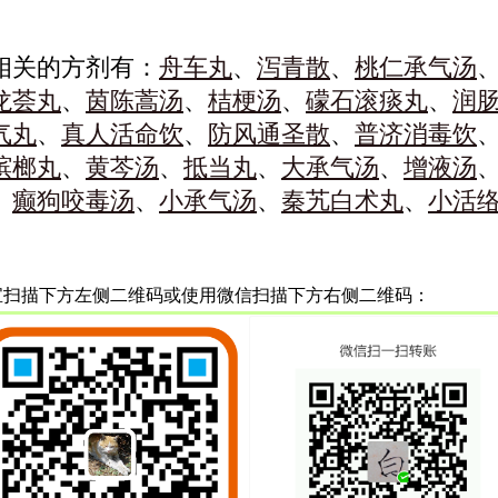
相关的方剂有：
舟车丸
、
泻青散
、
桃仁承气汤
龙荟丸
、
茵陈蒿汤
、
桔梗汤
、
礞石滚痰丸
、
润
气丸
、
真人活命饮
、
防风通圣散
、
普济消毒饮
槟榔丸
、
黄芩汤
、
抵当丸
、
大承气汤
、
增液汤
、
癫狗咬毒汤
、
小承气汤
、
秦艽白术丸
、
小活
宝扫描下方左侧二维码或使用微信扫描下方右侧二维码：