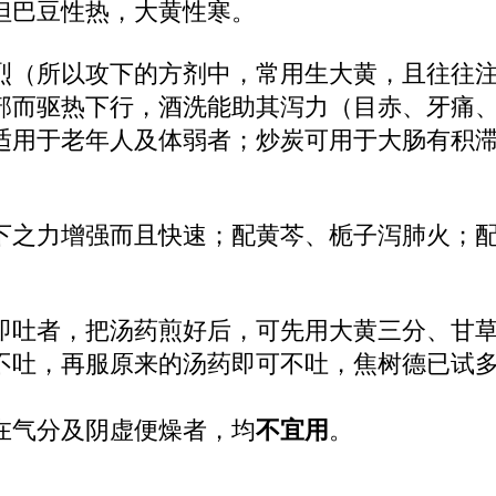
但巴豆性热，大黄性寒。
烈（所以攻下的方剂中，常用生大黄，且往往注
部而驱热下行，酒洗能助其泻力（目赤、牙痛
适用于老年人及体弱者；炒炭可用于大肠有积
下之力增强而且快速；配黄芩、栀子泻肺火；
即吐者，把汤药煎好后，可先用大黄三分、甘
如不吐，再服原来的汤药即可不吐，焦树德已试
在气分及阴虚便燥者，均
不宜用
。