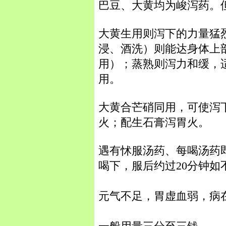
巴豆、大黄均为峻泻药。
大黄生用则泻下的力量猛
浸、酒洗）则能达身体上
用）；蒸熟则泻力和缓，
用。
大黄合芒硝同用，可使泻
火；配生石膏泻胃火。
遇有怵服汤药、每喝汤药
喝下，服后约过20分钟
元气不足，胃虚血弱，病