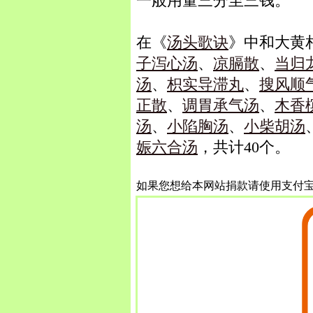
一般用量三分至三钱。
在《
汤头歌诀
》中和大黄
子泻心汤
、
凉膈散
、
当归
汤
、
枳实导滞丸
、
搜风顺
正散
、
调胃承气汤
、
木香
汤
、
小陷胸汤
、
小柴胡汤
娠六合汤
，共计40个。
如果您想给本网站捐款请使用支付