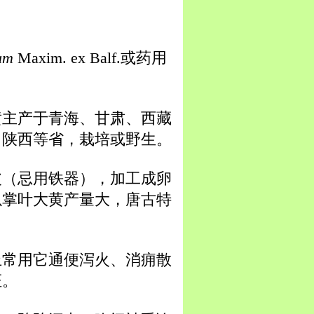
um
Maxim. ex Balf.或药用
黄主产于青海、甘肃、西藏
、陕西等省，栽培或野生。
皮（忌用铁器），加工成卵
以掌叶大黄产量大，唐古特
上常用它通便泻火、消痈散
证。