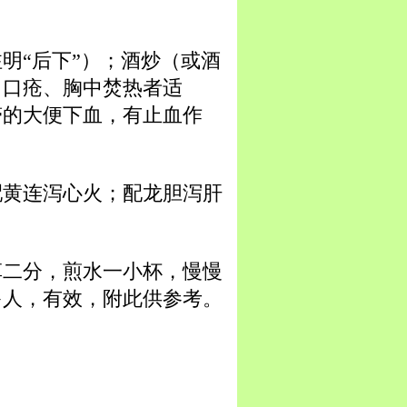
明“后下”）；酒炒（或酒
、口疮、胸中焚热者适
滞的大便下血，有止血作
配黄连泻心火；配龙胆泻肝
草二分，煎水一小杯，慢慢
多人，有效，附此供参考。