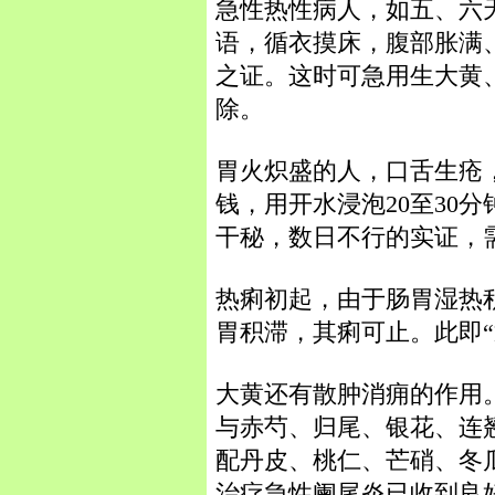
急性热性病人，如五、六
语，循衣摸床，腹部胀满
之证。这时可急用生大黄
除。
胃火炽盛的人，口舌生疮
钱，用开水浸泡20至30
干秘，数日不行的实证，
热痢初起，由于肠胃湿热
胃积滞，其痢可止。此即“
大黄还有散肿消痈的作用
与赤芍、归尾、银花、连
配丹皮、桃仁、芒硝、冬
治疗急性阑尾炎已收到良