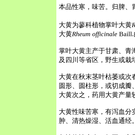
本品性寒，味苦。归脾、
大黄为蓼科植物掌叶大黄
大黄
Rheum officinale
Bai
掌叶大黄主产于甘肃、青
及四川等省区，野生或栽
大黄在秋末茎叶枯萎或次
圆形、圆柱形，或切成瓣
大黄次之，药用大黄产量
大黄性味苦寒，有泻血分
肿、清热燥湿、活血通经