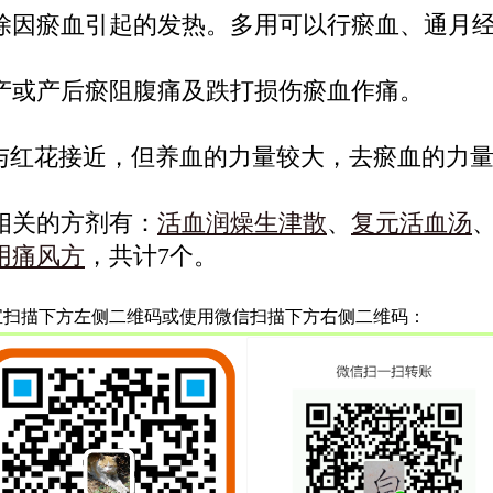
除因瘀血引起的发热。多用可以行瘀血、通月
产或产后瘀阻腹痛及跌打损伤瘀血作痛。
效与红花接近，但养血的力量较大，去瘀血的力
相关的方剂有：
活血润燥生津散
、
复元活血汤
用痛风方
，共计7个。
宝扫描下方左侧二维码或使用微信扫描下方右侧二维码：