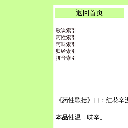
返回首页
歌诀索引
药性索引
药味索引
归经索引
拼音索引
《药性歌括》曰：红花辛
本品性温，味辛。