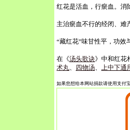
红花是活血，行瘀血。消
主治瘀血不行的经闭、难
“藏红花”味甘性平，功
在《
汤头歌诀
》中和红花
术丸
、
四物汤
、
上中下通
如果您想给本网站捐款请使用支付