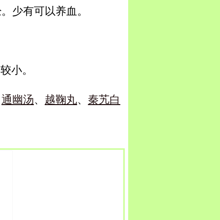
经。少有可以养血。
量较小。
、
通幽汤
、
越鞠丸
、
秦艽白