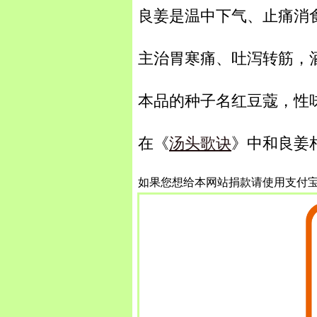
良姜是温中下气、止痛消
主治胃寒痛、吐泻转筋，
本品的种子名红豆蔻，性
在《
汤头歌诀
》中和良姜
如果您想给本网站捐款请使用支付