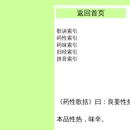
返回首页
歌诀索引
药性索引
药味索引
归经索引
拼音索引
《药性歌括》曰：良姜性
本品性热，味辛。