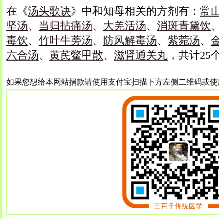
在《
汤头歌诀
》中和知母相关的方剂有：
常
坚汤
、
当归拈痛汤
、
大羌活汤
、
消斑青黛饮
毒饮
、
竹叶牛蒡汤
、
防风解毒汤
、
紫菀汤
、
六合汤
、
黄芪鳖甲散
、
滋肾通关丸
，共计25
如果您想给本网站捐款请使用支付宝扫描下方左侧二维码或使