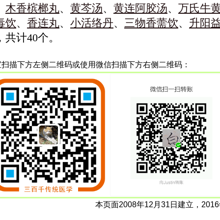
、
木香槟榔丸
、
黄芩汤
、
黄连阿胶汤
、
万氏牛
毒饮
、
香连丸
、
小活络丹
、
三物香薷饮
、
升阳
，共计40个。
宝扫描下方左侧二维码或使用微信扫描下方右侧二维码：
本页面2008年12月31日建立，201