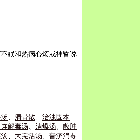
烦不眠和热病心烦或神昏说
心汤
、
清骨散
、
治浊固本
黄连解毒汤
、
清燥汤
、
散肿
连汤
、
大羌活汤
、
普济消毒