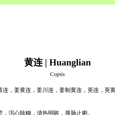
黄连 | Huanglian
Coptis
黄连，姜黄连，姜川连，姜制黄连，萸连，萸
。
苦，泻心除糊，清热明眸，厚肠止痢。