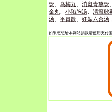
饮
、
乌梅丸
、
消斑青黛饮
金丸
、
小陷胸汤
、
清瘟败
汤
、
平胃散
、
妊娠六合汤
如果您想给本网站捐款请使用支付