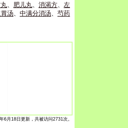
黄丸
、
肥儿丸
、
消渴方
、
左
益胃汤
、
中满分消汤
、
芍药
6年6月18日更新，共被访问2731次。