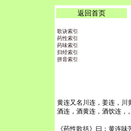
返回首页
歌诀索引
药性索引
药味索引
归经索引
拼音索引
黄连又名川连，姜连，川
酒连，酒黄连，酒饮连，
《药性歌括》曰：黄连味