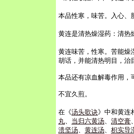
本品性寒，味苦。入心、
黄连是清热燥湿药：清热
黄连味苦，性寒。苦能燥
胡话，并能清热明目，治
本品还有凉血解毒作用，
不宜久煎。
在《
汤头歌诀
》中和黄连
丸
、
当归六黄汤
、
清空膏
溃坚汤
、
黄连汤
、
枳实导