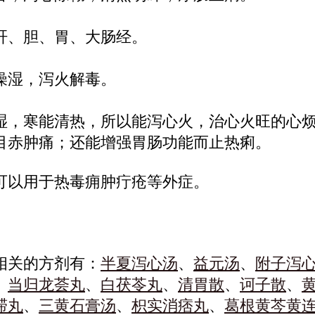
肝、胆、胃、大肠经。
燥湿，泻火解毒。
湿，寒能清热，所以能泻心火，治心火旺的心
目赤肿痛；还能增强胃肠功能而止热痢。
可以用于热毒痈肿疔疮等外症。
相关的方剂有：
半夏泻心汤
、
益元汤
、
附子泻
、
当归龙荟丸
、
白茯苓丸
、
清胃散
、
诃子散
、
滞丸
、
三黄石膏汤
、
枳实消痞丸
、
葛根黄芩黄