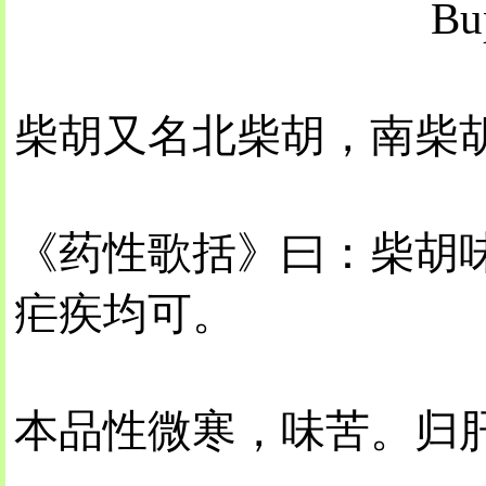
Bu
柴胡又名北柴胡，南柴
《药性歌括》曰：柴胡
疟疾均可。
本品性微寒，味苦。归