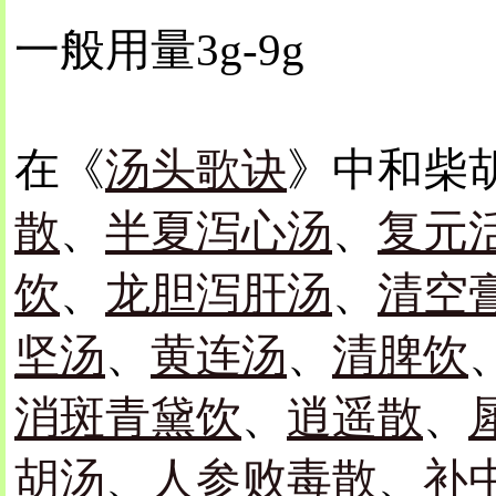
一般用量3g-9g
在《
汤头歌诀
》中和柴
散
、
半夏泻心汤
、
复元
饮
、
龙胆泻肝汤
、
清空
坚汤
、
黄连汤
、
清脾饮
消斑青黛饮
、
逍遥散
、
胡汤
、
人参败毒散
、
补