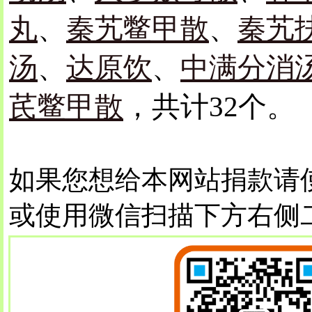
丸
、
秦艽鳖甲散
、
秦艽
汤
、
达原饮
、
中满分消
芪鳖甲散
，共计32个。
如果您想给本网站捐款请
或使用微信扫描下方右侧