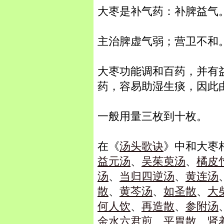
大枣是补气药：补脾益气
主治脾虚气弱；营卫不和
大枣功能调和百药，并有
药，容易助湿生痰，因此
一般用量三枚到十枚。
在《
汤头歌诀
》中和大枣
益元汤
、
吴茱萸汤
、
橘皮
汤
、
当归四逆汤
、
黄连汤
散
、
黄芩汤
、
如圣散
、
大
何人饮
、
再造散
、
参附汤
金水六君煎
、
平胃散
、
肾