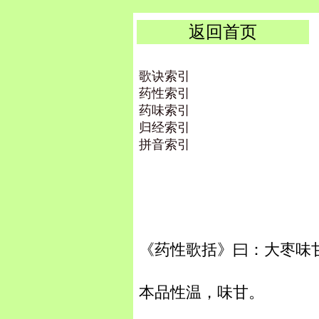
返回首页
歌诀索引
药性索引
药味索引
归经索引
拼音索引
《药性歌括》曰：大枣味
本品性温，味甘。