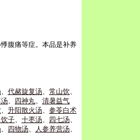
心悸腹痛等症。本品是补养
汤
、
代赭旋复汤
、
常山饮
、
草汤
、
四神丸
、
清暑益气
饮
、
升阳散火汤
、
参苓白术
甲饮子
、
十枣汤
、
四七汤
、
汤
、
四物汤
、
人参养营汤
、