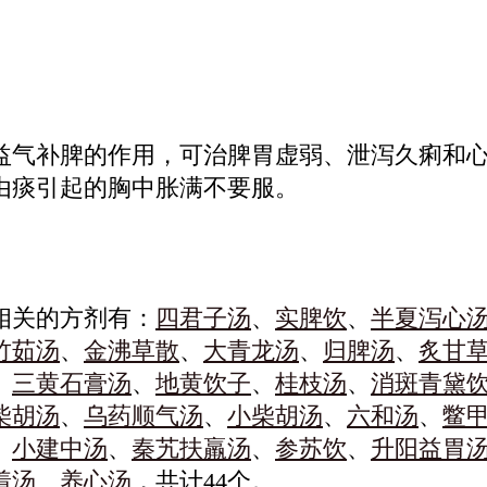
。
。
益气补脾的作用，可治脾胃虚弱、泄泻久痢和
由痰引起的胸中胀满不要服。
相关的方剂有：
四君子汤
、
实脾饮
、
半夏泻心
竹茹汤
、
金沸草散
、
大青龙汤
、
归脾汤
、
炙甘
、
三黄石膏汤
、
地黄饮子
、
桂枝汤
、
消斑青黛
柴胡汤
、
乌药顺气汤
、
小柴胡汤
、
六和汤
、
鳖
、
小建中汤
、
秦艽扶羸汤
、
参苏饮
、
升阳益胃
着汤
、
养心汤
，共计44个。