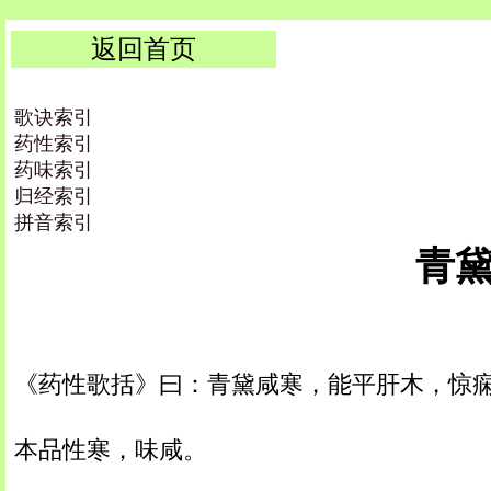
返回首页
歌诀索引
药性索引
药味索引
归经索引
拼音索引
青黛 
《药性歌括》曰：青黛咸寒，能平肝木，惊
本品性寒，味咸。