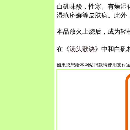
白矾味酸，性寒。有燥湿
湿疮疥癣等皮肤病。此外
本品放火上烧后，成为轻
在《
汤头歌诀
》中和白矾
如果您想给本网站捐款请使用支付