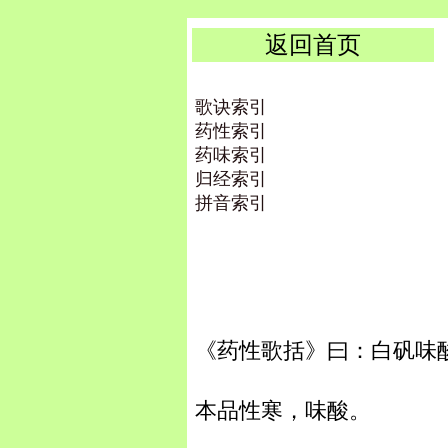
返回首页
歌诀索引
药性索引
药味索引
归经索引
拼音索引
《药性歌括》曰：白矾味
本品性寒，味酸。