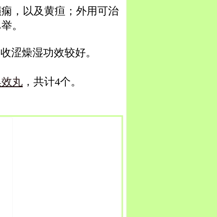
癫痫，以及黄疸；外用可治
尽举。
，收涩燥湿功效较好。
集效丸
，共计4个。