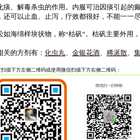
化痰、解毒杀虫的作用。内服可治因痰引起的
，还可以止血、止泻，疗效都很好，不能一一
松如海绵样块状物，称“枯矾”。枯矾主要外用
相关的方剂有：
化虫丸
、
金银花酒
、
稀涎散
、
宝扫描下方左侧二维码或使用微信扫描下方右侧二维码：