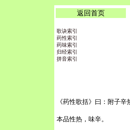
返回首页
歌诀索引
药性索引
药味索引
归经索引
拼音索引
《药性歌括》曰：附子辛
本品性热，味辛。