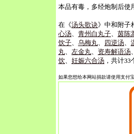
本品有毒，多经炮制后使
在《
汤头歌诀
》中和附子
心汤
、
青州白丸子
、
茵陈
饮子
、
乌梅丸
、
四逆汤
、
丸
、
左金丸
、
资寿解语汤
饮
、
妊娠六合汤
，共计33
如果您想给本网站捐款请使用支付