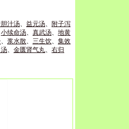
猪胆汁汤
、
益元汤
、
附子泻
、
小续命汤
、
真武汤
、
地黄
丹
、
浆水散
、
三生饮
、
集效
中汤
、
金匮肾气丸
、
右归