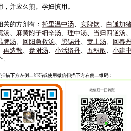
用，并应久煎。孕妇慎用。
相关的方剂有：
托里温中汤
、
实脾饮
、
白通加
蒿汤
、
麻黄附子细辛汤
、
理中汤
、
当归四逆汤
温脾汤
、
回阳急救汤
、
黑锡丹
、
黄土汤
、
回春
、
再造散
、
参附汤
、
小活络丹
、
五积散
、
小建
个。
宝扫描下方左侧二维码或使用微信扫描下方右侧二维码：