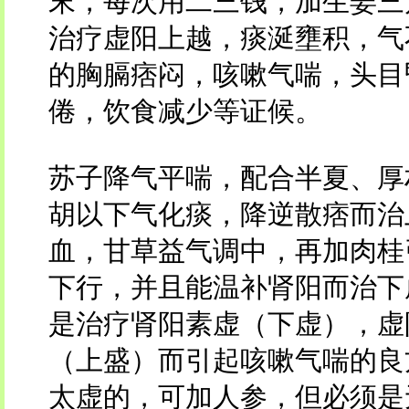
末，每次用二三钱，加生姜三
治疗虚阳上越，痰涎壅积，气
的胸膈痞闷，咳嗽气喘，头目
倦，饮食减少等证候。
苏子降气平喘，配合半夏、厚
胡以下气化痰，降逆散痞而治
血，甘草益气调中，再加肉桂
下行，并且能温补肾阳而治下
是治疗肾阳素虚（下虚），虚
（上盛）而引起咳嗽气喘的良
太虚的，可加人参，但必须是