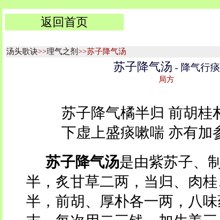
返回首页
汤头歌诀
>>
理气之剂
>>苏子降气汤
苏子降气汤
- 降气行痰
局方
苏子降气橘半归 前胡桂
下虚上盛痰嗽喘 亦有加
苏子降气汤
是由紫苏子、
半，炙甘草二两，当归、肉桂
半，前胡、厚朴各一两，八味