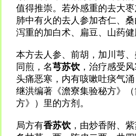
值得推崇。若外感重的去大枣
肺中有火的去人参加杏仁、桑
泻重的加白术、扁豆、山药健
本方去人参、前胡，加川芎、
同煎，名
芎苏饮
，治疗感受风
头痛恶寒，内有咳嗽吐痰气涌
继洪编著《澹寮集验秘方》（
方》）里的方剂。
局方有
香苏饮
，由炒香附、紫