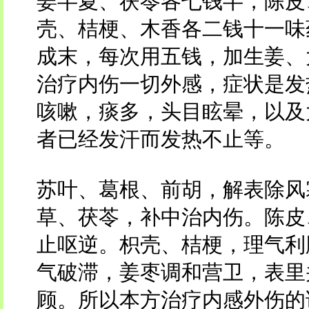
姜半夏、茯苓各七钱半，陈皮
壳、桔梗、木香各二钱十一味
成末，每次用五钱，加生姜、
治疗内伤一切外感，症状是发
咳嗽，痰多，头目眩晕，以及
者已经发汗而发热不止等。
苏叶、葛根、前胡，解表除风
草、茯苓，补中治内伤。陈皮
止呕逆。枳壳、桔梗，理气利
气破滞，姜枣调和营卫，表里
顾。所以本方治疗内感外伤的