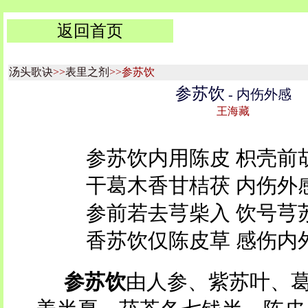
返回首页
汤头歌诀
>>
表里之剂
>>参苏饮
参苏饮
- 内伤外感
王海藏
参苏饮内用陈皮 枳壳前
干葛木香甘桔茯 内伤外
参前若去芎柴入 饮号芎
香苏饮仅陈皮草 感伤内
参苏饮
由人参、紫苏叶、