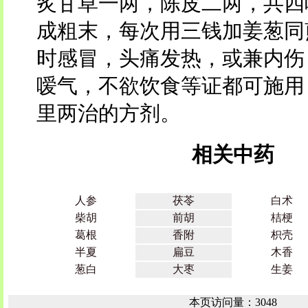
炙甘草一两，陈皮二两，共四
成粗末，每次用三钱加姜葱同
时感冒，头痛发热，或兼内伤
嗳气，不欲饮食等证都可施用
里两治的方剂。
相关中药
人参
茯苓
白术
柴胡
前胡
桔梗
葛根
香附
枳壳
半夏
扁豆
木香
葱白
大枣
生姜
本页访问量：3048