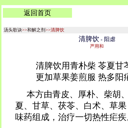
返回首页
汤头歌诀
>>
和解之剂
>>清脾饮
清脾饮
- 阳虐
严用和
清脾饮用青朴柴 苓夏甘
更加草果姜煎服 热多阳
本方由青皮、厚朴、柴胡
夏、甘草、茯苓、白术、草果
味药组成，治疗一切热性疟疾