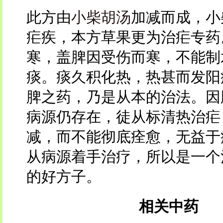
此方由
小柴胡汤
加减而成，小
疟疾，本方草果更为治疟专药
寒，盖脾因受伤而寒，不能制
痰。痰久积化热，热甚而发阳
脾之药，乃是从本的治法。因
病源仍存在，徒从标清热治疟
减，而不能彻底痊愈，无益于
从病源着手治疗，所以是一个
的好方子。
相关中药