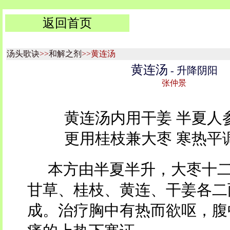
返回首页
汤头歌诀
>>
和解之剂
>>黄连汤
黄连汤
- 升降阴阳
张仲景
黄连汤内用干姜 半夏人
更用桂枝兼大枣 寒热平
本方由半夏半升，大枣十
甘草、桂枝、黄连、干姜各二
成。治疗胸中有热而欲呕，腹