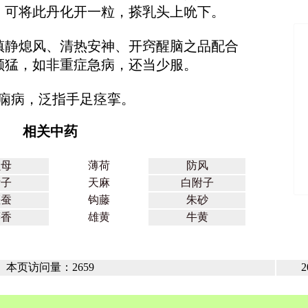
，可将此丹化开一粒，搽乳头上吮下。
镇静熄风、清热安神、开窍醒脑之品配合
颇猛，如非重症急病，还当少服。
风，痫病，泛指手足痉挛。
相关中药
贝母
薄荷
防风
附子
天麻
白附子
僵蚕
钩藤
朱砂
麝香
雄黄
牛黄
本页访问量：2659
2