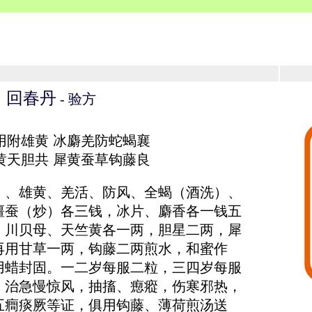
回春丹
- 验方
用附雄黄 冰麝羌防蛇蝎襄
黄天胆共 犀黄蚕草钩藤良
）、雄黄、羌活、防风、全蝎（酒洗）、
僵蚕（炒）各三钱，冰片、麝香各一钱五
，川贝母、天竺黄各一两，胆星二两，犀
再用甘草一两，钩藤二两煎水，和蜜作
用蜡封固。一二岁每服二粒，三四岁每服
。治急慢惊风，抽搐、瘛瘲，伤寒邪热，
五癎痰厥等证，俱用钩藤、薄荷煎汤送