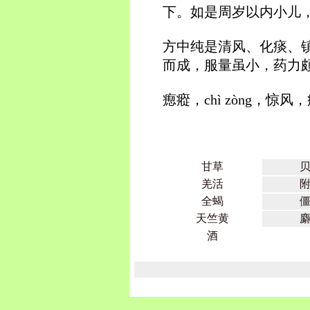
下。如是周岁以内小儿
方中纯是清风、化痰、
而成，服量虽小，药力
瘛瘲，chì zòng，惊
甘草
羌活
全蝎
天竺黄
酒