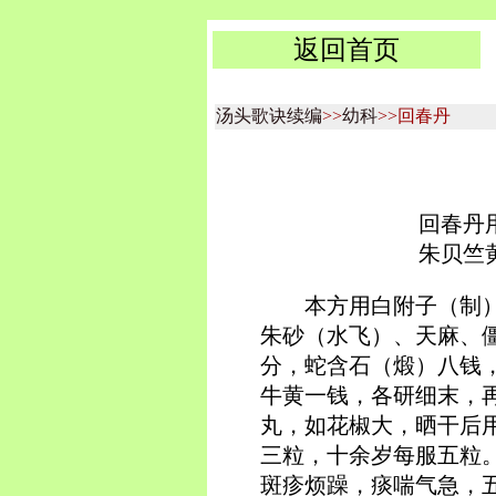
返回首页
汤头歌诀续编
>>
幼科
>>回春丹
回春丹
朱贝竺
本方用白附子（制
朱砂（水飞）、天麻、
分，蛇含石（煅）八钱
牛黄一钱，各研细末，
丸，如花椒大，晒干后
三粒，十余岁每服五粒
斑疹烦躁，痰喘气急，