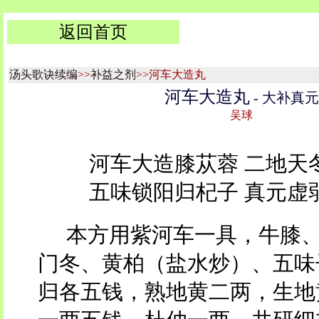
返回首页
汤头歌诀续编
>>
补益之剂
>>河车大造丸
河车大造丸
- 大补真元
吴球
河车大造膝苁蓉 二地天
五味锁阳归杞子 真元虚
本方用紫河车一具，牛膝
门冬、黄柏（盐水炒）、五味
归各五钱，熟地黄二两，生地