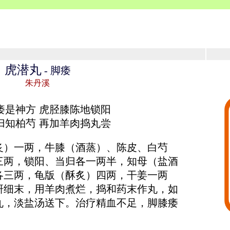
虎潜丸
- 脚痿
朱丹溪
痿是神方 虎胫膝陈地锁阳
归知柏芍 再加羊肉捣丸尝
炙）一两，牛膝（酒蒸）、陈皮、白芍
三两，锁阳、当归各一两半，知母（盐酒
各三两，龟版（酥炙）四两，干姜一两
研细末，用羊肉煮烂，捣和药末作丸，如
丸，淡盐汤送下。治疗精血不足，脚膝痿