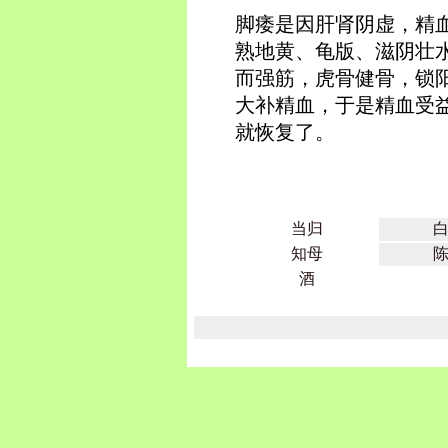
脚痿是因肝肾阴虚，精
熟地黄、龟版、滋阴壮
而强筋，虎骨健骨，锁
大补精血，于是精血受
就恢复了。
当归
知母
酒