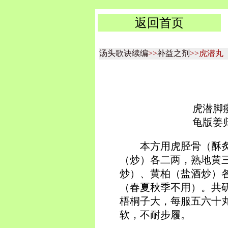
返回首页
汤头歌诀续编
>>
补益之剂
>>虎潜丸
虎潜脚
龟版姜
本方用虎胫骨（酥
（炒）各二两，熟地黄
炒）、黄柏（盐酒炒）
（春夏秋季不用）。共
梧桐子大，每服五六十
软，不耐步履。