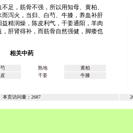
血不足，筋骨不强，所以用知母、黄柏、
水而泻火，当归、白芍、牛膝，养血补肝
阳益精润燥，陈皮利气，干姜通阳，羊肉
益，肝肾得补，而筋骨自然强健，脚痿也
相关中药
白芍
熟地
黄柏
陈皮
干姜
牛膝
本页访问量：2687
2