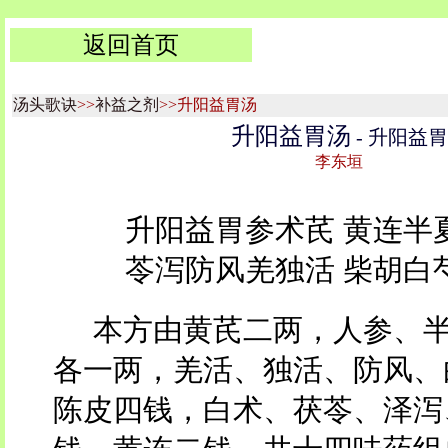
返回首页
汤头歌诀
>>
补益之剂
>>升阳益胃汤
升阳益胃汤
- 升阳益胃
李东垣
升阳益胃参术芪 黄连半
苓泻防风羌独活 柴胡白
本方由黄芪二两，人参、
各一两，羌活、独活、防风、
陈皮四钱，白术、茯苓、泽泻