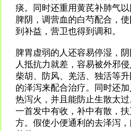
痰。同时还重用黄芪补肺气以
脾阴，调营血的白芍配合，使
到补益，营卫也得到调和。
脾胃虚弱的人还容易停湿，阴
人抵抗力就差，容易被外邪侵
柴胡、防风、羌活、独活等升
的泽泻来配合治疗。同时还加
热泻火，并且能防止生散太过
一首发中有收，补中有散，扶
方。假使小便通利的去泽泻，