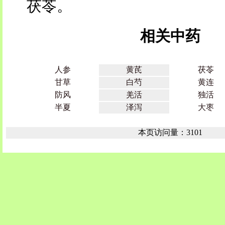
茯苓。
相关中药
人参
黄芪
茯苓
甘草
白芍
黄连
防风
羌活
独活
半夏
泽泻
大枣
本页访问量：3101