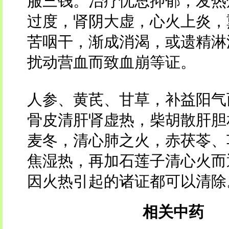
服三钱。治疗忧思抑郁，发热
过度，肾阴大虚，心火上炎，
苦咽干，渐成消渴，或遗精淋
扰动营血而致血崩等证。
人参、黄芪、甘草，补益阳气
骨皮清肝肾虚热，柴胡散肝胆
麦冬，清心肺之火，赤茯苓、
焦湿热，再加石莲子清心火而
因火热引起的诸证都可以清除
相关中药