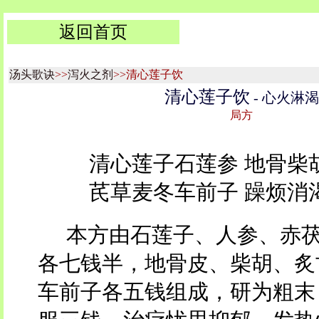
返回首页
汤头歌诀
>>
泻火之剂
>>清心莲子饮
清心莲子饮
- 心火淋渴
局方
清心莲子石莲参 地骨柴
芪草麦冬车前子 躁烦消
本方由石莲子、人参、赤
各七钱半，地骨皮、柴胡、炙
车前子各五钱组成，研为粗末