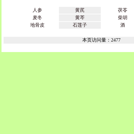
人参
黄芪
茯苓
麦冬
黄芩
柴胡
地骨皮
石莲子
酒
本页访问量：2477